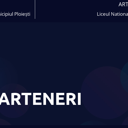
AR
ipiul Ploiești
Liceul Nation
ARTENERI