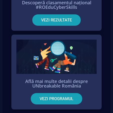
Descoperă clasamentul național
#ROEduCyberSkills
VEZI REZULTATE
Află mai multe detalii despre
UNbreakable România
VEZI PROGRAMUL