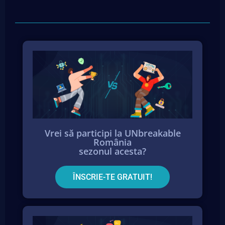
Vrei să participi la UNbreakable
România
sezonul acesta?
ÎNSCRIE-TE GRATUIT!