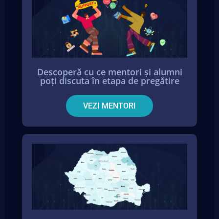
Descoperă cu ce mentori și alumni
poți discuta în etapa de pregătire
VEZI MENTORI