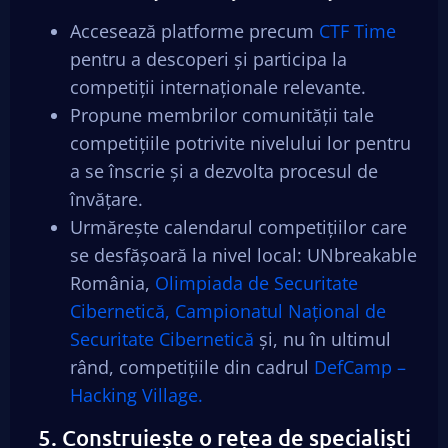
Accesează platforme precum
CTF Time
pentru a descoperi și participa la
competiții internaționale relevante.
Propune membrilor comunității tale
competițiile potrivite nivelului lor pentru
a se înscrie și a dezvolta procesul de
învățare.
Urmărește calendarul competițiilor care
se desfășoară la nivel local: UNbreakable
România,
Olimpiada de Securitate
Cibernetică,
Campionatul Național de
Securitate Cibernetică
și, nu în ultimul
rând, competițiile din cadrul
DefCamp –
Hacking Village.
5. Construiește o rețea de specialiști