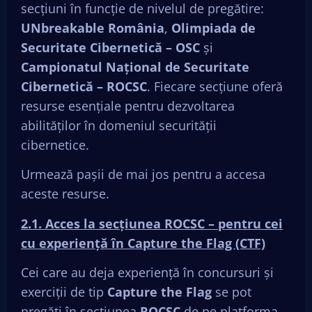
secțiuni în funcție de nivelul de pregătire:
UNbreakable România
,
Olimpiada de
Securitate Cibernetică – OSC
și
Campionatul Național de Securitate
Cibernetică – ROCSC
. Fiecare secțiune oferă
resurse esențiale pentru dezvoltarea
abilităților în domeniul securității
cibernetice.
Urmează pașii de mai jos pentru a accesa
aceste resurse.
2.1. Acces la secțiunea ROCSC – pentru cei
cu experiență în Capture the Flag (CTF)
Cei care au deja experiență în concursuri și
exerciții de tip
Capture the Flag
se pot
pregăti în secțiunea
ROCSC
de pe platforma