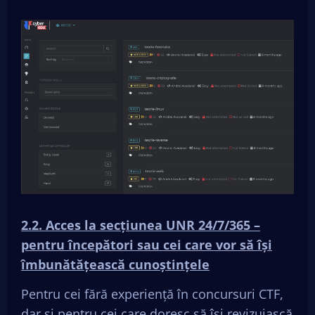
2.2.
Acces la secțiunea UNR 24/7/365 –
pentru începători sau cei care vor să își
îmbunătățească cunoștințele
Pentru cei fără experiență în concursuri CTF,
dar și pentru cei care doresc să își revizuiască