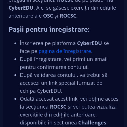
CyberEDU
. Aici se găsesc exerciții din edițiile
anterioare ale
OSC
și
ROCSC
.
Pașii pentru înregistrare:
Înscrierea pe platforma
CyberEDU
se
face pe
pagina de înregistrare.
După înregistrare, vei primi un email
pentru confirmarea contului.
După validarea contului, va trebui să
accesezi un link special furnizat de
echipa CyberEDU.
Odată accesat acest link, vei obține acces
la secțiunea
ROCSC
și vei putea vizualiza
exercițiile din edițiile anterioare,
disponibile în secțiunea
Challenges
.