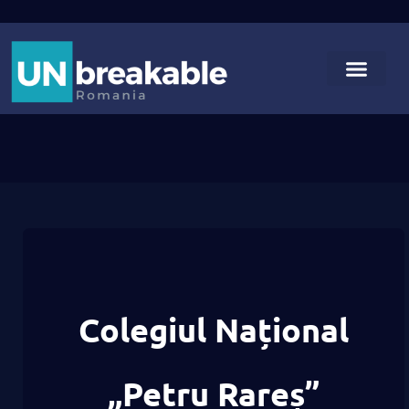
Colegiul Național
„Petru Rareș”