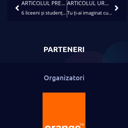
ARTICOLUL PRECEDENT
ARTICOLUL URMĂTOR
6 liceeni și studenți din cei aproape 800 înscriși la concursul individual UNbreakable România 2022 au dovedit că sunt cei mai buni
Tu ți-ai imaginat cum ar putea arăta cariera ta în securitate cibernetică?
PARTENERI
Organizatori