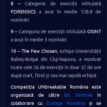
8 –
Categoria de exerciții intitulată
FORENSICS
a avut în medie 128.8 de
rezolvări.
9 –
OSINT
Categoria de exerciții intitulată
a avut în medie 3 rezolvări.
10 – The Few Chosen,
echipa Universității
Babeș-Bolyai din Cluj-Napoca, a rezolvat
toate cele 26 de exerciții în doar 32 de ore
după start, fiind și cea mai rapidă echipă.
Competiția UNbreakable România este
organizată de către
Bit Sentinel
în
colaborare cu
Orange România
și se