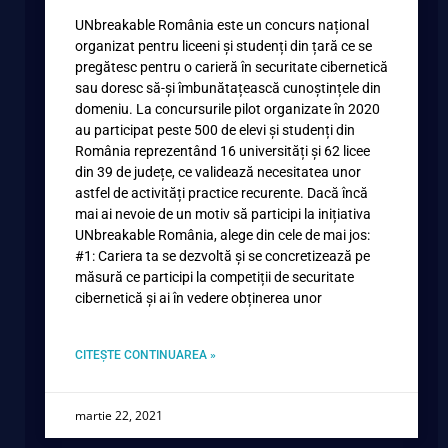
UNbreakable România este un concurs național
organizat pentru liceeni și studenți din țară ce se
pregătesc pentru o carieră în securitate cibernetică
sau doresc să-și îmbunătațească cunoștințele din
domeniu. La concursurile pilot organizate în 2020
au participat peste 500 de elevi și studenți din
România reprezentând 16 universități și 62 licee
din 39 de județe, ce validează necesitatea unor
astfel de activități practice recurente. Dacă încă
mai ai nevoie de un motiv să participi la inițiativa
UNbreakable România, alege din cele de mai jos:
#1: Cariera ta se dezvoltă și se concretizează pe
măsură ce participi la competiții de securitate
cibernetică și ai în vedere obținerea unor
CITEȘTE CONTINUAREA »
martie 22, 2021