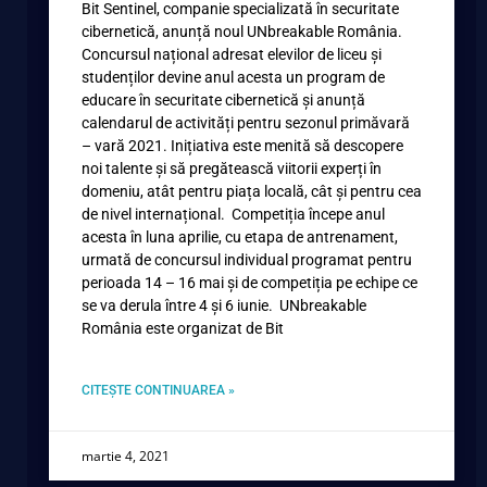
Bit Sentinel, companie specializată în securitate
cibernetică, anunță noul UNbreakable România.
Concursul național adresat elevilor de liceu și
studenților devine anul acesta un program de
educare în securitate cibernetică și anunță
calendarul de activități pentru sezonul primăvară
– vară 2021. Inițiativa este menită să descopere
noi talente și să pregătească viitorii experți în
domeniu, atât pentru piața locală, cât și pentru cea
de nivel internațional. Competiția începe anul
acesta în luna aprilie, cu etapa de antrenament,
urmată de concursul individual programat pentru
perioada 14 – 16 mai și de competiția pe echipe ce
se va derula între 4 și 6 iunie. UNbreakable
România este organizat de Bit
CITEȘTE CONTINUAREA »
martie 4, 2021