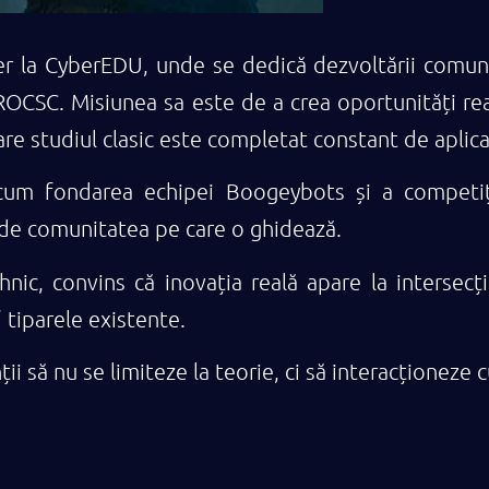
la CyberEDU, unde se dedică dezvoltării comunit
SC. Misiunea sa este de a crea oportunități rea
e studiul clasic este completat constant de aplicab
recum fondarea echipei Boogeybots și a competiț
 de comunitatea pe care o ghidează.
ic, convins că inovația reală apare la intersecți
 tiparele existente.
i să nu se limiteze la teorie, ci să interacționeze 