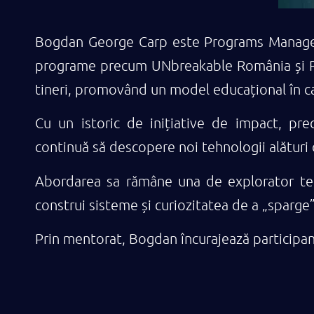
Bogdan George Carp este Programs Manager 
programe precum UNbreakable România și ROC
tineri, promovând un model educațional în car
Cu un istoric de inițiative de impact, p
continuă să descopere noi tehnologii alături
Abordarea sa rămâne una de explorator tehn
construi sisteme și curiozitatea de a „sparge”
Prin mentorat, Bogdan încurajează participanți